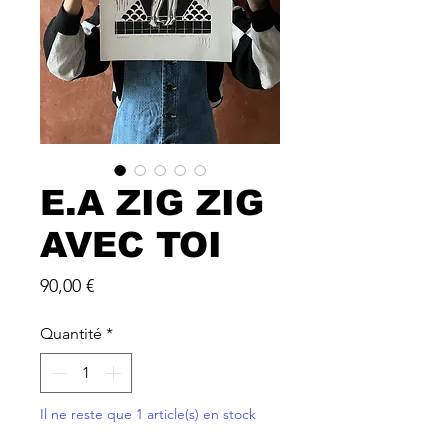
E.A ZIG ZIG
AVEC TOI
Prix
90,00 €
Quantité
*
Il ne reste que 1 article(s) en stock